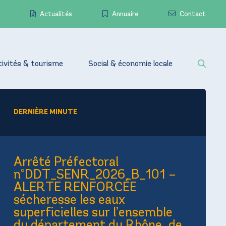
Actualités
Annuaire
Contact
tivités & tourisme
Social & économie locale
DERNIÈRE MINUTE
Arrêté Préfectoral
n°DDT_SENR_2026_B_101 –
ALERTE RENFORCÉE
sécheresse les eaux
superficielles sur l’ensemble
du département du Rhône, de