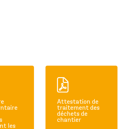
re
Attestation de
ntaire
traitement des
déchets de
s
chantier
nt les