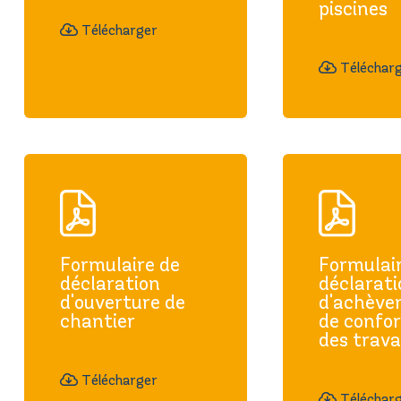
piscines
Télécharger
Téléchar
Formulaire de
Formulai
déclaration
déclarat
d'ouverture de
d'achève
chantier
de confo
des trav
Télécharger
Téléchar