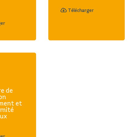
Télécharger
ger
re de
ion
ment et
rmité
aux
ger