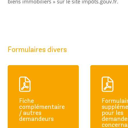
biens immobiliers » sur le site impôts.gouv.fr.
Formulaires divers
Fiche
Formulai
complémentaire
suppléme
/ autres
pour les
demandeurs
demande
concerna