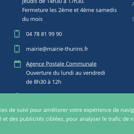
jeudis de 14h30 à 17h30.
Fermeture les 2ème et 4ème samedis
du mois
04 78 81 99 90
mairie@mairie-thurins.fr
Agence Postale Communale
Ouverture du lundi au vendredi
de 8h30 à 12h
Retrouvez-nous aussi sur Facebook
@communedethurins et l'application
ies de suivi pour améliorer votre expérience de navig
mobile PanneauPocket
t des publicités ciblées, pour analyser le trafic de n