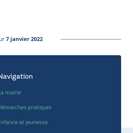
our
7 janvier 2022
Navigation
La mairie
Démarches pratiques
Enfance et jeunesse