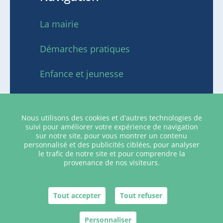
La mairie
Démarches pratiques
Enfance et jeunesse
Activités et tourisme
Nous utilisons des cookies et d'autres technologies de
Social et économie locale
suivi pour améliorer votre expérience de navigation
sur notre site, pour vous montrer un contenu
personnalisé et des publicités ciblées, pour analyser
le trafic de notre site et pour comprendre la
provenance de nos visiteurs.
Plan du site
Mentions légales
Tout accepter
Tout refuser
Site réalisé par
IML Communication
Personnaliser