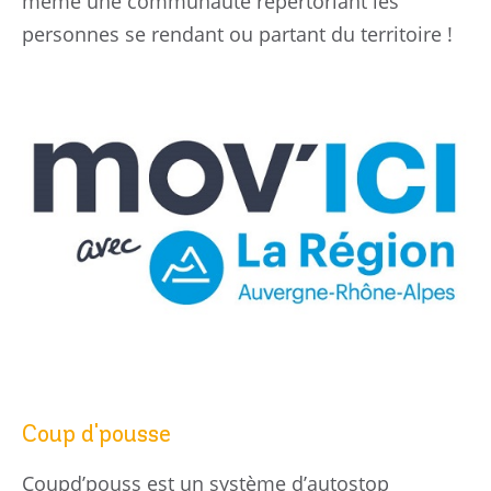
même une communauté répertoriant les
personnes se rendant ou partant du territoire !
Démarches pratiques
Enfance & jeunesse
Activités & tourisme
Social & économie locale
04 78 81 99 90
Agenda
Coup d'pousse
Actualités
Coupd’pouss est un système d’autostop