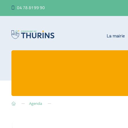
04 78 81 99 90
La mairie
Agenda