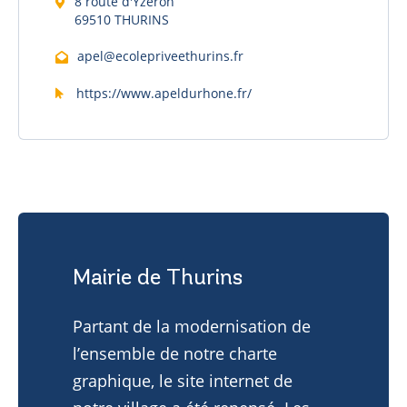
8 route d'Yzeron
69510 THURINS
apel@ecolepriveethurins.fr
https://www.apeldurhone.fr/
Mairie de Thurins
Partant de la modernisation de
l’ensemble de notre charte
La mairie
graphique, le site internet de