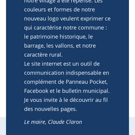
notre village a été repensé. Les
Démarches pratiques
couleurs et formes de notre
nouveau logo veulent exprimer ce
Enfance & jeunesse
qui caractérise notre commune :
Activités & tourisme
le patrimoine historique, le
barrage, les vallons, et notre
Social & économie locale
caractère rural.
Le site internet est un outil de
communication indispensable en
complément de Panneau Pocket,
04 78 81 99 90
Facebook et le bulletin municipal.
Je vous invite à le découvrir au fil
Agenda
des nouvelles pages.
Actualités
Le maire, Claude Claron
Annuaire