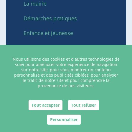
La mairie
Démarches pratiques
Enfance et jeunesse
Activités et tourisme
Nous utilisons des cookies et d'autres technologies de
Social et économie locale
suivi pour améliorer votre expérience de navigation
sur notre site, pour vous montrer un contenu
personnalisé et des publicités ciblées, pour analyser
le trafic de notre site et pour comprendre la
provenance de nos visiteurs.
Plan du site
Mentions légales
Tout accepter
Tout refuser
Site réalisé par
IML Communication
Personnaliser