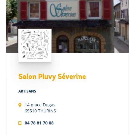
Salon Pluvy Séverine
ARTISANS
14 place Dugas
La mairie
69510 THURINS
Démarches pratiques
04 78 81 70 08